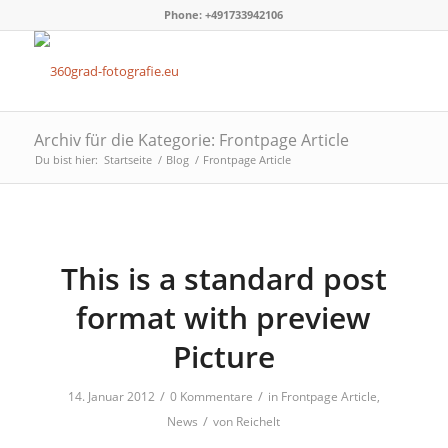
Phone: +491733942106
Archiv für die Kategorie: Frontpage Article
Du bist hier:
Startseite
/
Blog
/
Frontpage Article
This is a standard post
format with preview
Picture
/
/
14. Januar 2012
0 Kommentare
in
Frontpage Article
,
/
News
von
Reichelt