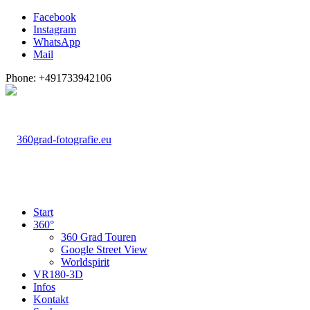
Facebook
Instagram
WhatsApp
Mail
Phone: +491733942106
Start
360°
360 Grad Touren
Google Street View
Worldspirit
VR180-3D
Infos
Kontakt