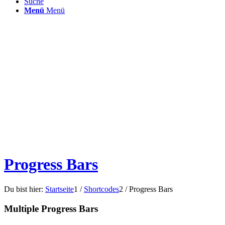
Suche
Menü
Menü
Progress Bars
Du bist hier:
Startseite
1
/
Shortcodes
2
/
Progress Bars
Multiple Progress Bars