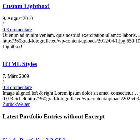
Custom Lightbox!
9. August 2010
/
0 Kommentare
Ut enim ad minim veniam, quis nostrud exercitation ullamco laboris
http://360grad-fotografie.eu/wp-content/uploads/2012/04/1.jpg
650
1
Lightbox!
HTML Styles
7. März 2009
/
0 Kommentare
Image aligned left & right Lorem ipsum dolor sit amet, consectetur…
0
0
Reichelt
http://360grad-fotografie.eu/wp-content/uploads/2025/0
Zurück
Weiter
Latest Portfolio Entries without Excerpt