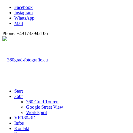
Facebook
Instagram
WhatsApp
Mail
Phone: +491733942106
Start
360°
360 Grad Touren
Google Street View
Worldspirit
VR180-3D
Infos
Kontakt