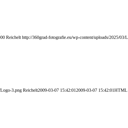
…
000
Reichelt
http://360grad-fotografie.eu/wp-content/uploads/2025/03/
3/Logo-3.png
Reichelt
2009-03-07 15:42:01
2009-03-07 15:42:01
HTML S