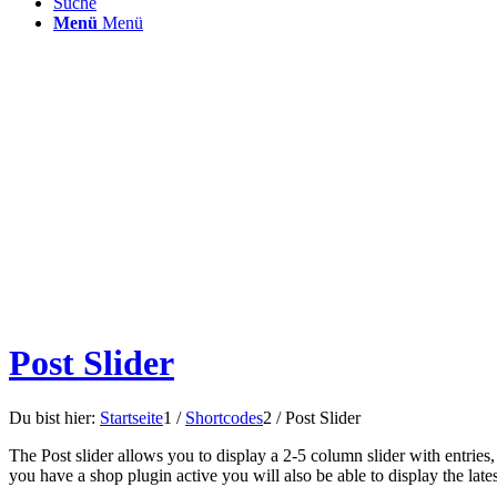
Suche
Menü
Menü
Post Slider
Du bist hier:
Startseite
1
/
Shortcodes
2
/
Post Slider
The Post slider allows you to display a 2-5 column slider with entrie
you have a shop plugin active you will also be able to display the late