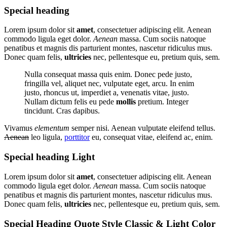
Special heading
Lorem ipsum dolor sit
amet
, consectetuer adipiscing elit. Aenean
commodo ligula eget dolor.
Aenean
massa. Cum sociis natoque
penatibus et magnis dis parturient montes, nascetur ridiculus mus.
Donec quam felis,
ultricies
nec, pellentesque eu, pretium quis, sem.
Nulla consequat massa quis enim. Donec pede justo,
fringilla vel, aliquet nec, vulputate eget, arcu. In enim
justo, rhoncus ut, imperdiet a, venenatis vitae, justo.
Nullam dictum felis eu pede
mollis
pretium. Integer
tincidunt. Cras dapibus.
Vivamus
elementum
semper nisi. Aenean vulputate eleifend tellus.
Aenean
leo ligula,
porttitor
eu, consequat vitae, eleifend ac, enim.
Special heading Light
Lorem ipsum dolor sit
amet
, consectetuer adipiscing elit. Aenean
commodo ligula eget dolor.
Aenean
massa. Cum sociis natoque
penatibus et magnis dis parturient montes, nascetur ridiculus mus.
Donec quam felis,
ultricies
nec, pellentesque eu, pretium quis, sem.
Special Heading Quote Style Classic
&
Light Color