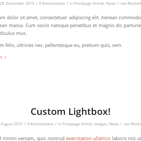
/
/
/
28. Dezember 2010
0 Kommentare
in
Frontpage Article
,
News
von
Reichel
m dolor sit amet, consectetuer adipiscing elit. Aenean commodo 
ean massa. Cum sociis natoque penatibus et magnis dis parturi
idiculus mus.
 felis, ultricies nec, pellentesque eu, pretium quis, sem.
n
Custom Lightbox!
/
/
/
. August 2010
0 Kommentare
in
Frontpage Article
,
Images
,
News
von
Reich
d minim veniam, quis nostrud
exercitation ullamco
laboris nisi u