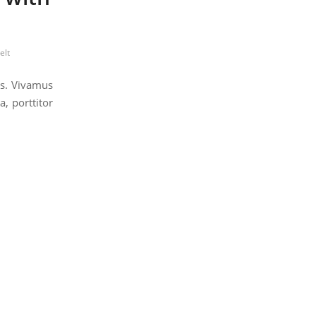
elt
us. Vivamus
, porttitor