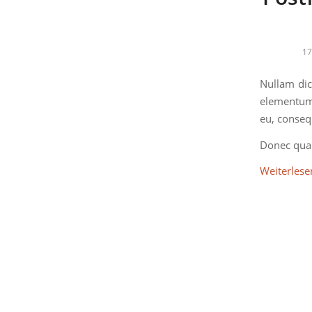
17
Nullam dic
elementum 
eu, consequ
Donec quam
Weiterlese