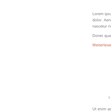
Lorem ipsu
dolor. Aen
nascetur r
Donec quam
Weiterlese
9
Ut enim a