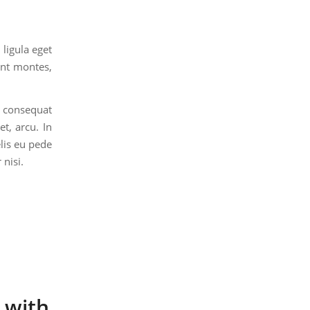
ligula eget
ent montes,
a consequat
t, arcu. In
elis eu pede
nisi.
 with