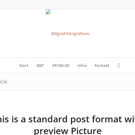
Start
360°
VR180-3D
Infos
Kontakt
icle
is is a standard post format w
preview Picture