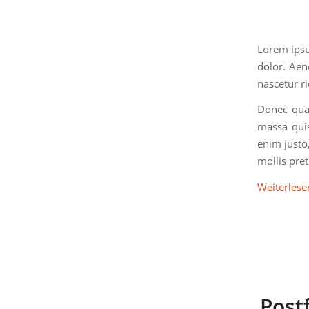
Lorem ipsu
dolor. Aen
nascetur r
Donec quam
massa quis
enim justo,
mollis pre
Weiterlese
Post