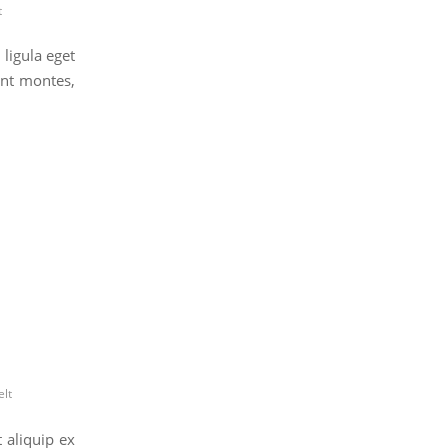
t
ligula eget
ent montes,
elt
t aliquip ex