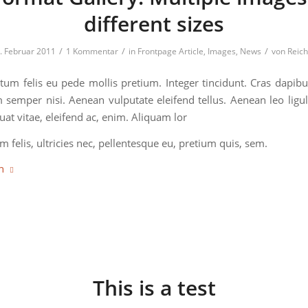
different sizes
/
/
/
. Februar 2011
1 Kommentar
in
Frontpage Article
,
Images
,
News
von
Reich
tum felis eu pede mollis pretium. Integer tincidunt. Cras dapib
semper nisi. Aenean vulputate eleifend tellus. Aenean leo ligula
at vitae, eleifend ac, enim. Aliquam lor
 felis, ultricies nec, pellentesque eu, pretium quis, sem.
n
This is a test