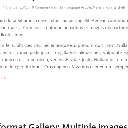
/
/
/
14. Januar 2012
0 Kommentare
in
Frontpage Article
,
News
von
Reichelt
m dolor sit amet, consectetuer adipiscing elit. Aenean commodo 
ean massa. Cum sociis natoque penatibus et magnis dis parturi
idiculus mus.
 felis, ultricies nec, pellentesque eu, pretium quis, sem. Null
 enim. Donec pede justo, fringilla vel, aliquet nec, vulputate ege
 rhoncus ut, imperdiet a, venenatis vitae, justo. Nullam dictum f
tium. Integer tincidunt. Cras dapibus. Vivamus elementum semper 
n
format Gallery: Multiple images