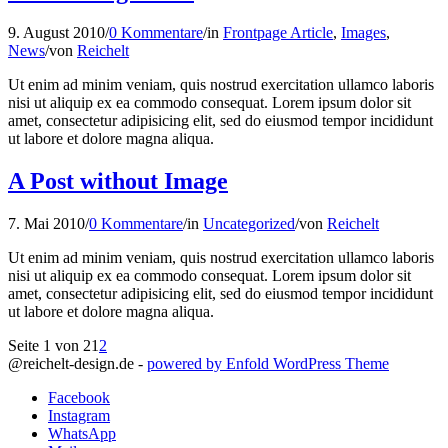
9. August 2010
/
0 Kommentare
/
in
Frontpage Article
,
Images
,
News
/
von
Reichelt
Ut enim ad minim veniam, quis nostrud exercitation ullamco laboris
nisi ut aliquip ex ea commodo consequat. Lorem ipsum dolor sit
amet, consectetur adipisicing elit, sed do eiusmod tempor incididunt
ut labore et dolore magna aliqua.
A Post without Image
7. Mai 2010
/
0 Kommentare
/
in
Uncategorized
/
von
Reichelt
Ut enim ad minim veniam, quis nostrud exercitation ullamco laboris
nisi ut aliquip ex ea commodo consequat. Lorem ipsum dolor sit
amet, consectetur adipisicing elit, sed do eiusmod tempor incididunt
ut labore et dolore magna aliqua.
Seite 1 von 2
1
2
@reichelt-design.de -
powered by Enfold WordPress Theme
Facebook
Instagram
WhatsApp