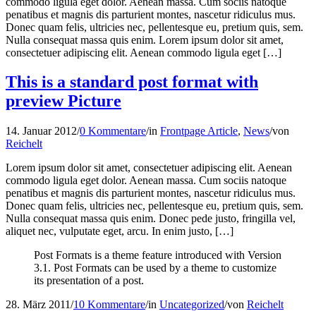
commodo ligula eget dolor. Aenean massa. Cum sociis natoque
penatibus et magnis dis parturient montes, nascetur ridiculus mus.
Donec quam felis, ultricies nec, pellentesque eu, pretium quis, sem.
Nulla consequat massa quis enim. Lorem ipsum dolor sit amet,
consectetuer adipiscing elit. Aenean commodo ligula eget […]
This is a standard post format with
preview Picture
14. Januar 2012
/
0 Kommentare
/
in
Frontpage Article
,
News
/
von
Reichelt
Lorem ipsum dolor sit amet, consectetuer adipiscing elit. Aenean
commodo ligula eget dolor. Aenean massa. Cum sociis natoque
penatibus et magnis dis parturient montes, nascetur ridiculus mus.
Donec quam felis, ultricies nec, pellentesque eu, pretium quis, sem.
Nulla consequat massa quis enim. Donec pede justo, fringilla vel,
aliquet nec, vulputate eget, arcu. In enim justo, […]
Post Formats is a theme feature introduced with Version
3.1. Post Formats can be used by a theme to customize
its presentation of a post.
28. März 2011
/
10 Kommentare
/
in
Uncategorized
/
von
Reichelt