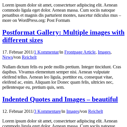
Lorem ipsum dolor sit amet, consectetuer adipiscing elit. Aenean
commodo ligula eget dolor. Aenean massa. Cum sociis natoque
penatibus et magnis dis parturient montes, nascetur ridiculus mus –
more on WordPress.org: Post Formats
Postformat Gallery: Multiple images with
different sizes
17. Februar 2011
/
1 Kommentar
/
in
Frontpage Article
,
Images
,
News
/
von
Reichelt
Nullam dictum felis eu pede mollis pretium. Integer tincidunt. Cras
dapibus. Vivamus elementum semper nisi. Aenean vulputate
eleifend tellus. Aenean leo ligula, porttitor eu, consequat vitae,
eleifend ac, enim. Aliquam lor Donec quam felis, ultricies nec,
pellentesque eu, pretium quis, sem.
Indented Quotes and Images – beautiful
12. Februar 2011
/
3 Kommentare
/
in
Images
/
von
Reichelt
Lorem ipsum dolor sit amet, consectetuer adipiscing elit. Aenean
commodo ligula eget dolor. Aenean massa. Cum sociis natoque