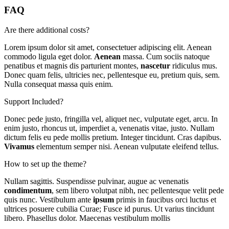
FAQ
Are there additional costs?
Lorem ipsum dolor sit amet, consectetuer adipiscing elit. Aenean
commodo ligula eget dolor.
Aenean
massa. Cum sociis natoque
penatibus et magnis dis parturient montes,
nascetur
ridiculus mus.
Donec quam felis, ultricies nec, pellentesque eu, pretium quis, sem.
Nulla consequat massa quis enim.
Support Included?
Donec pede justo, fringilla vel, aliquet nec, vulputate eget, arcu. In
enim justo, rhoncus ut, imperdiet a, venenatis vitae, justo. Nullam
dictum felis eu pede mollis pretium. Integer tincidunt. Cras dapibus.
Vivamus
elementum semper nisi. Aenean vulputate eleifend tellus.
How to set up the theme?
Nullam sagittis. Suspendisse pulvinar, augue ac venenatis
condimentum
, sem libero volutpat nibh, nec pellentesque velit pede
quis nunc. Vestibulum ante
ipsum
primis in faucibus orci luctus et
ultrices posuere cubilia Curae; Fusce id purus. Ut varius tincidunt
libero. Phasellus dolor. Maecenas vestibulum mollis