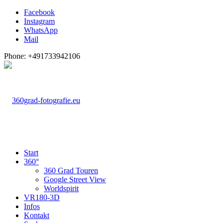
Facebook
Instagram
WhatsApp
Mail
Phone: +491733942106
Start
360°
360 Grad Touren
Google Street View
Worldspirit
VR180-3D
Infos
Kontakt