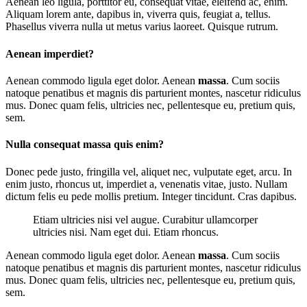
Aenean leo ligula, porttitor eu, consequat vitae, eleifend ac, enim.
Aliquam lorem ante, dapibus in, viverra quis, feugiat a, tellus.
Phasellus viverra nulla ut metus varius laoreet. Quisque rutrum.
Aenean imperdiet?
Aenean commodo ligula eget dolor. Aenean
massa
. Cum sociis
natoque penatibus et magnis dis parturient montes, nascetur ridiculus
mus. Donec quam felis, ultricies nec, pellentesque eu, pretium quis,
sem.
Nulla consequat massa quis enim?
Donec pede justo, fringilla vel, aliquet nec, vulputate eget, arcu. In
enim justo, rhoncus ut, imperdiet a, venenatis vitae, justo. Nullam
dictum felis eu pede mollis pretium. Integer tincidunt. Cras dapibus.
Etiam ultricies nisi vel augue. Curabitur ullamcorper
ultricies nisi. Nam eget dui. Etiam rhoncus.
Aenean commodo ligula eget dolor. Aenean
massa
. Cum sociis
natoque penatibus et magnis dis parturient montes, nascetur ridiculus
mus. Donec quam felis, ultricies nec, pellentesque eu, pretium quis,
sem.